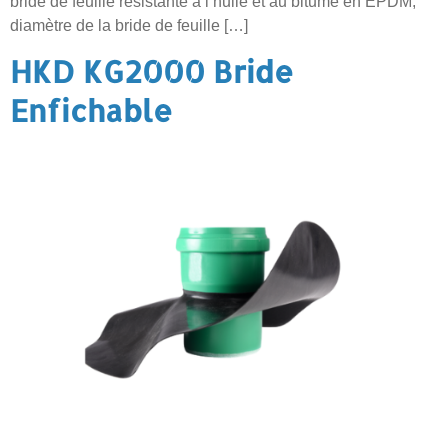
bride de feuille résistante à l’huile et au bitume en EPDM,
diamètre de la bride de feuille […]
HKD KG2000 Bride
Enfichable