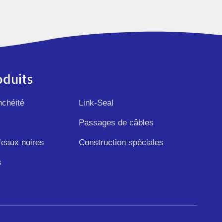
oduits
nchéité
Link-Seal
Passages de câbles
eaux noires
Construction spéciales
s