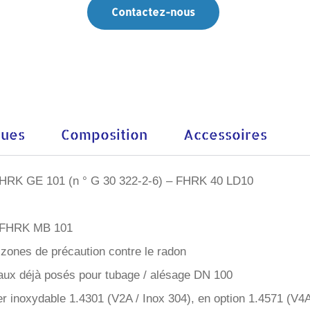
Contactez-nous
ques
Composition
Accessoires
t FHRK GE 101 (n ° G 30 322-2-6) – FHRK 40 LD10
ce FHRK MB 101
zones de précaution contre le radon
ux déjà posés pour tubage / alésage DN 100
er inoxydable 1.4301 (V2A / Inox 304), en option 1.4571 (V4A