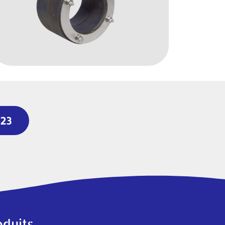
023
oduits